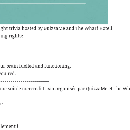
ight trivia hosted by QuizzaMe and The Wharf Hotel!
ing rights:
our brain fuelled and functioning.
equired.
-------------------------
 une soirée mercredi trivia organisée par QuizzaMe et The W
 :
alement !